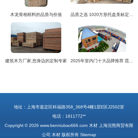
木龙骨相框料的品质与价值
品质之选 1020方形托盘美标定制，尽显专业木材加工魅力
建筑木方厂家,您身边的定制专家
2025年室内门十大品牌推荐 昆山日门建材的精湛木材工艺
地址：上海市嘉定区科福路358_368号4幢1层E区J2502室
电话：1811772**
Copyright © 2026
www.benniubao666.com
木材
上海浣熊商贸有限
公司
木材
版权所有
Sitemap