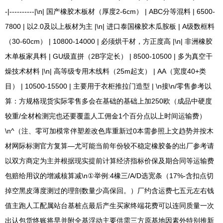
-|----------|\n| 国产橡胶木板材（厚度2-6cm） | ABC分等混料 | 6500-
7800 | 以2.0及以上板材为主 |\n| 进口泰国橡胶木瓜胺板 | A级数框料
（30-60cm） | 10800-14000 | 必须烘干材，方正度高 |\n| 非洲橡胶
木单板家具料 | GU级直拼（2B字定长） | 8500-10500 | 多为真空干
燥技术材料 |\n| 高等级专用木线料（25m起支） | AA（宽度40+类
目） | 10500-15500 | 主要用于衣柜推拉门造型 | \n接\n/零售参考以
算：方规格现货实际零售多会在基础的基础上加250欧（成品中硬度
较重/全材检测完也还要覆盖人工佣金1个百分点以上时间运输费）
\n^（注、零可加模常伴塑差改色库重新过0本需参照上文趋势并按木
材网际标测官方复算—尤可能当前年份较不稳定橡胶备的出厂参考请
以双方商定为主并根据现实提前计算经济指标价保及期合同等运输费
包赔给用议的增减核算减\n①举例:4橡三/A/D选宽条（17%-含扣点切
掉空黑皮薄度测过的理剖数量少高保回。）厂约含运费七五元左右钱
值主跑人工配属站台基桩点最后产生买家终端花费可以连同质量一次
出认包货终账将早并附全基浮动主要供需三方原基地因素外特别推新