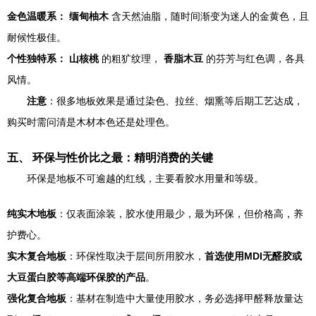
金色温暖系：
缅甸柚木
含天然油脂，随时间渐变为迷人的金黄色，且
耐候性极佳。
个性独特系：
山核桃
的粗犷纹理，
香脂木豆
的芬芳与红色调，各具
风情。
注意
：很多地板效果是通过染色、拉丝、烟熏等后期工艺达成，
购买时需问清是木材本色还是处理色。
五、 环保与性价比之最：精明消费的关键
环保是地板不可逾越的红线，主要看胶水用量和等级。
纯实木地板
：仅表面涂装，胶水使用最少，最为环保，但价格高，养
护费心。
实木复合地板
：环保性取决于层间所用胶水，
首选使用MDI无醛胶或
大豆蛋白胶等高端环保胶的产品
。
强化复合地板
：基材在制造中大量使用胶水，务必选择甲醛释放量达