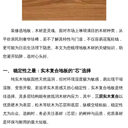
装修选地板，木材是灵魂。面对市场上琳琅满目的木材种类，从
平价亲民到奢华珍稀，若不了解其特性与门道，不仅容易花冤枉钱，
更可能为日后生活埋下隐患。本文为您梳理地板木材的关键知识，助
您避开陷阱，选对心头好。
一、 稳定性之最：实木复合地板的“芯”选择
纯实木地板固然天然温润，但对环境湿度极为敏感，易出现干缩
湿胀、变形开裂。若追求实木质感又担心稳定性，实木复合地板是绝
佳选择。其多层结构能有效抵消木材内应力，其中，
三层实木复合
以
优质硬木为表层，松木等软木为芯层和底层，纵横交错粘贴，稳定性
尤为出众。选购时，务必关注基材（芯层）的树种与品质，劣质基材
是环保与耐用的最大短板。