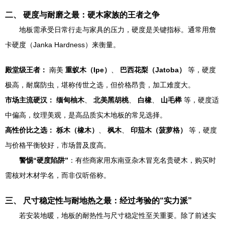
二、 硬度与耐磨之最：硬木家族的王者之争
地板需承受日常行走与家具的压力，硬度是关键指标。通常用詹
卡硬度（Janka Hardness）来衡量。
殿堂级王者：
南美
重蚁木（Ipe）
、
巴西花梨（Jatoba）
等，硬度
极高，耐腐防虫，堪称传世之选，但价格昂贵，加工难度大。
市场主流硬汉：
缅甸柚木
、
北美黑胡桃
、
白橡
、
山毛榉
等，硬度适
中偏高，纹理美观，是高品质实木地板的常见选择。
高性价比之选：
栎木（橡木）
、
枫木
、
印茄木（菠萝格）
等，硬度
与价格平衡较好，市场普及度高。
警惕“硬度陷阱”
：有些商家用东南亚杂木冒充名贵硬木，购买时
需核对木材学名，而非仅听俗称。
三、 尺寸稳定性与耐地热之最：经过考验的“实力派”
若安装地暖，地板的耐热性与尺寸稳定性至关重要。除了前述实