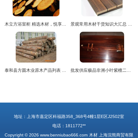
木立方浴室柜 精选木材，悦享尊贵品质生活
景观常用木材干货知识大汇总 从性能到养护，打造经久耐用的户外木制品
泰和县方圆木业原木产品列表 精选优质木材，打造自然之美
批发供应极品非洲小叶紫檀二胡 高档木制乐器的厂家直销优选
地址：上海市嘉定区科福路358_368号4幢1层E区J2502室
电话：1811772**
Copyright © 2026
www.benniubao666.com
木材
上海浣熊商贸有限