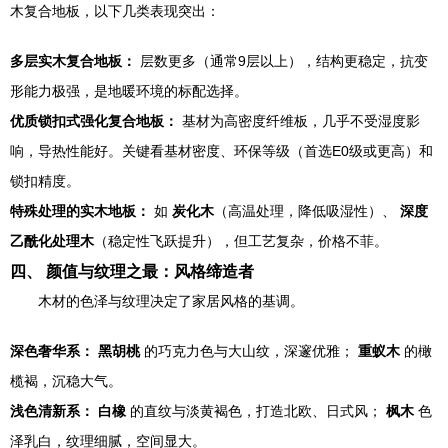
木复合地板，以下几类表现突出：
多层实木复合地板：
层数更多（通常9层以上），结构更稳定，抗变
形能力极强，是地暖环境的标配选择。
优质锁扣式强化复合地板：
基材为高密度纤维板，几乎不受湿度影
响，导热性能好。关键看基材密度、环保等级（首选E0级或更高）和
锁扣精度。
特殊处理的实木地板：
如
炭化木
（高温处理，降低吸湿性）、
深度
乙酰化处理木
（稳定性飞跃提升），但工艺复杂，价格不菲。
四、 颜值与纹理之最：风格缔造者
木材的色泽与纹理决定了家居风格的基调。
深色奢华系：
黑胡桃
的巧克力色与大山纹，深邃优雅；
重蚁木
的橄
榄褐，沉稳大气。
浅色清新系：
白橡
的直纹与淡黄褐色，打造北欧、日式风；
枫木
色
泽乳白，纹理细腻，空间显大。