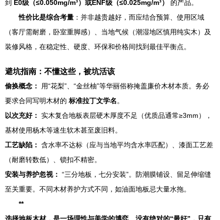
到
E0级（≤0.050mg/m³）或ENF级（≤0.025mg/m³）
的产品。
性价比是综合考量
：并非越贵越好，而应结合预算、使用区域
（客厅需耐磨，卧室重脚感）、当地气候（潮湿地区慎用纯实木）及
装修风格，在稳定性、硬度、环保和价格间找到最佳平衡点。
避坑指南：不懂这些，被坑活该
偷换概念：
用“花梨”、“金丝柚”等华丽俗称掩盖廉价木材本质。务必
要求合同写明木材的
标准拉丁文学名
。
以次充好：
实木复合地板表层硬木厚度不足（优质品通常≥3mm），
基材使用杨木等速生软木甚至废旧料。
工艺缺陷：
含水率不达标（应与当地平均含水率匹配）、漆面工艺差
（耐磨转数低）、锁扣不精密。
安装与养护忽视：
“三分地板，七分安装”。防潮膜铺设、留足伸缩缝
至关重要。不同木材养护方式不同，如油面地板忌大量水拖。
**
选择地板木材，是一场理性与美学的博弈。没有绝对的“最好”，只有