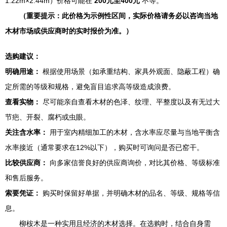
1.22m×2.44m）价格可能在
200元至400元
不等。
（重要提示：此价格为示例性区间，实际价格请务必以咨询当地
木材市场或供应商时的实时报价为准。）
选购建议：
明确用途：
根据使用场景（如承重结构、家具外观面、隐蔽工程）确
定所需的等级和规格，避免盲目追求高等级造成浪费。
查看实物：
尽可能亲自查看木材的色泽、纹理、平整度以及有无过大
节疤、开裂、腐朽或虫眼。
关注含水率：
用于室内精细加工的木材，含水率应尽量与当地平衡含
水率接近（通常要求在12%以下），购买时可询问是否已窑干。
比较供应商：
向多家信誉良好的供应商询价，对比其价格、等级标准
和售后服务。
索要凭证：
购买时保留好单据，并明确木材的品名、等级、规格等信
息。
柳桉木是一种实用且经济的木材选择。在选购时，结合自身需