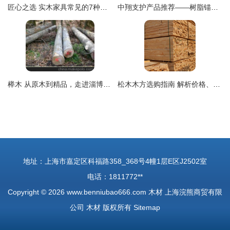
匠心之选 实木家具常见的7种木材解析
中翔支护产品推荐——树脂锚固剂与木材的协同应用
榉木 从原木到精品，走进淄博鑫良包装制品厂
松木木方选购指南 解析价格、品牌与图片参考——以日照友联木材为例
地址：上海市嘉定区科福路358_368号4幢1层E区J2502室
电话：1811772**
Copyright © 2026
www.benniubao666.com
木材
上海浣熊商贸有限
公司
木材
版权所有
Sitemap