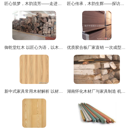
匠心筑梦，木韵流芳——走进骏起木业加工厂
匠心传承，木韵生辉——探访桐庐燕山木业工艺品厂
御乾堂红木 以匠心为语，以木为媒，筑就传世精品
优质胶合板厂家直销 一次成型杨木胶合板，质优价廉，源头直供
新中式家具常用木材解析 以材为骨，演绎东方气韵
湖南怀化木材厂与家具制造 机遇、挑战与产业链接