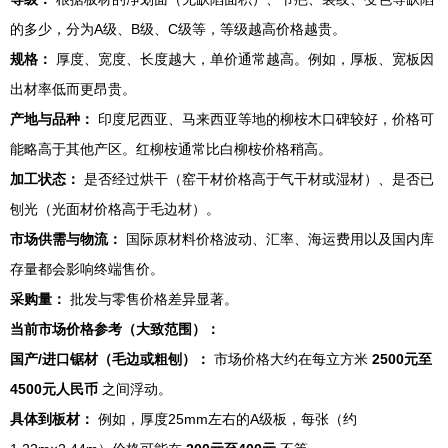
的多少，分为A级、B级、C级等，等级越高价格越贵。
规格：
厚度、宽度、长度越大，单价通常越高。例如，厚板、宽板因
出材率低而更昂贵。
产地与品种：
印度尼西亚、马来西亚等地的柳桉木口碑较好，价格可
能略高于其他产区。红柳桉通常比白柳桉价格稍高。
加工状态：
是否经过烘干（窑干材价格高于气干材或湿材）、是否已
刨光（光面材价格高于毛边材）。
市场供需与物流：
国际原材料价格波动、汇率、海运费用以及国内库
存量都会影响终端售价。
采购量：
批发与零售价格差异显著。
当前市场价格参考（大致范围）：
国产/进口锯材（毛边或粗刨）：
市场价格大约在每立方米
2500元至
4500元人民币
之间浮动。
具体到板材：
例如，厚度25mm左右的A级板，每张（约