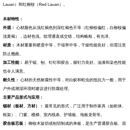
Lauan）和红柳桉（Red Lauan）。
木材特性：
外观：
心材颜色从浅红褐色到深红褐色不等（红柳桉偏红，白柳桉偏
浅黄褐），边材色浅。纹理通直或交错，结构略粗，有光泽。
材质：
木材重量和硬度中等，干缩率中等，干燥性能良好，但需注意
防止翘曲。
加工性能：
易于锯、刨、钉钉和胶合，握钉力良好。油漆和染色性能
也令人满意。
耐久性：
心材的天然耐腐性中等，对白蚁和蛀虫的抵抗力一般，用于
户外或潮湿环境时建议进行防腐处理。
主要产品形式与应用：
锯材（板材、方材）：
最常见的形式，广泛用于制作家具（如柜体、
框架）、门窗、楼梯、室内线条、护墙板、地板龙骨等。
胶合板芯板：
柳桉木旋切或刨切制成的单板，是生产普通胶合板、混